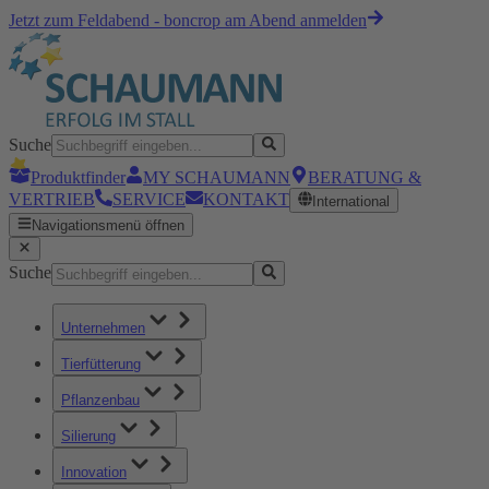
Jetzt zum Feldabend - boncrop am Abend anmelden
Suche
Produktfinder
MY SCHAUMANN
BERATUNG &
VERTRIEB
SERVICE
KONTAKT
International
Navigationsmenü öffnen
Suche
Unternehmen
Tierfütterung
Pflanzenbau
Silierung
Innovation