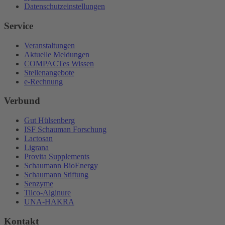
Datenschutzeinstellungen
Service
Veranstaltungen
Aktuelle Meldungen
COMPACTes Wissen
Stellenangebote
e-Rechnung
Verbund
Gut Hülsenberg
ISF Schauman Forschung
Lactosan
Ligrana
Provita Supplements
Schaumann BioEnergy
Schaumann Stiftung
Senzyme
Tilco-Alginure
UNA-HAKRA
Kontakt