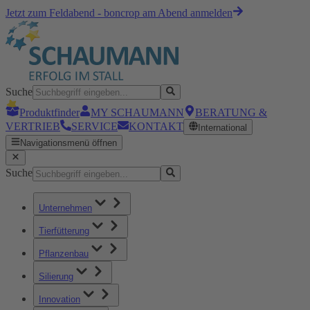
Jetzt zum Feldabend - boncrop am Abend anmelden
Suche
Produktfinder
MY SCHAUMANN
BERATUNG &
VERTRIEB
SERVICE
KONTAKT
International
Navigationsmenü öffnen
Suche
Unternehmen
Tierfütterung
Pflanzenbau
Silierung
Innovation