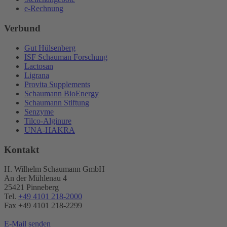
e-Rechnung
Verbund
Gut Hülsenberg
ISF Schauman Forschung
Lactosan
Ligrana
Provita Supplements
Schaumann BioEnergy
Schaumann Stiftung
Senzyme
Tilco-Alginure
UNA-HAKRA
Kontakt
H. Wilhelm Schaumann GmbH
An der Mühlenau 4
25421 Pinneberg
Tel.
+49 4101 218-2000
Fax +49 4101 218​-2299
E-Mail senden