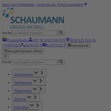
Jetzt zum Feldabend - boncrop am Abend anmelden
Suche
Produktfinder
MY SCHAUMANN
BERATUNG &
VERTRIEB
SERVICE
KONTAKT
International
Navigationsmenü öffnen
Suche
Unternehmen
Tierfütterung
Pflanzenbau
Silierung
Innovation