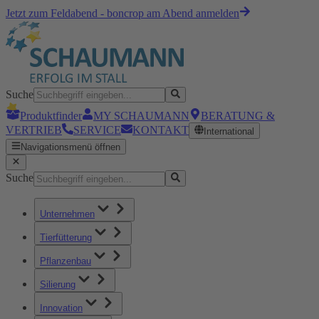
Jetzt zum Feldabend - boncrop am Abend anmelden
Suche
Produktfinder
MY SCHAUMANN
BERATUNG &
VERTRIEB
SERVICE
KONTAKT
International
Navigationsmenü öffnen
Suche
Unternehmen
Tierfütterung
Pflanzenbau
Silierung
Innovation