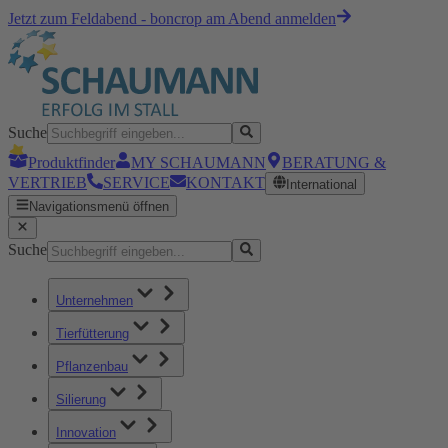
Jetzt zum Feldabend - boncrop am Abend anmelden
Suche
Produktfinder
MY SCHAUMANN
BERATUNG &
VERTRIEB
SERVICE
KONTAKT
International
Navigationsmenü öffnen
Suche
Unternehmen
Tierfütterung
Pflanzenbau
Silierung
Innovation