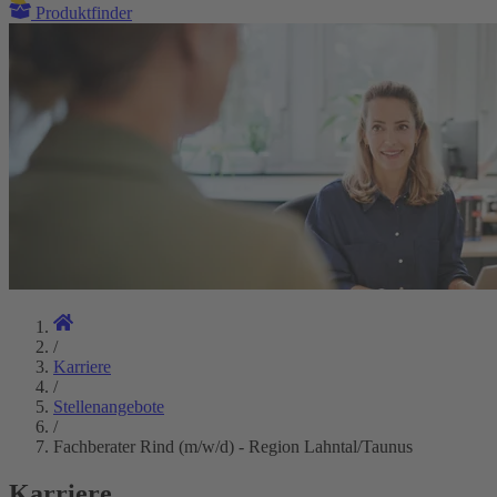
Produktfinder
/
Karriere
/
Stellenangebote
/
Fachberater Rind (m/w/d) - Region Lahntal/Taunus
Karriere