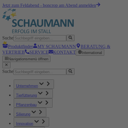
Jetzt zum Feldabend - boncrop am Abend anmelden
Suche
Produktfinder
MY SCHAUMANN
BERATUNG &
VERTRIEB
SERVICE
KONTAKT
International
Navigationsmenü öffnen
Suche
Unternehmen
Tierfütterung
Pflanzenbau
Silierung
Innovation