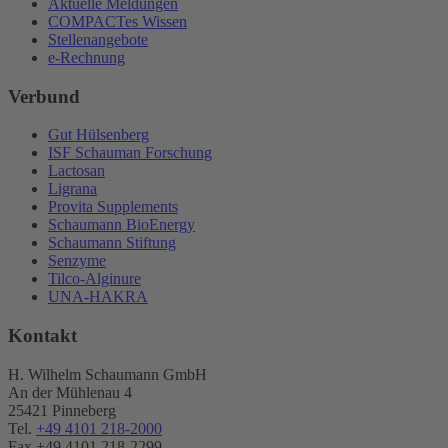
Aktuelle Meldungen
COMPACTes Wissen
Stellenangebote
e-Rechnung
Verbund
Gut Hülsenberg
ISF Schauman Forschung
Lactosan
Ligrana
Provita Supplements
Schaumann BioEnergy
Schaumann Stiftung
Senzyme
Tilco-Alginure
UNA-HAKRA
Kontakt
H. Wilhelm Schaumann GmbH
An der Mühlenau 4
25421 Pinneberg
Tel.
+49 4101 218-2000
Fax +49 4101 218​-2299