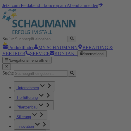
Jetzt zum Feldabend - boncrop am Abend anmelden
Suche
Produktfinder
MY SCHAUMANN
BERATUNG &
VERTRIEB
SERVICE
KONTAKT
International
Navigationsmenü öffnen
Suche
Unternehmen
Tierfütterung
Pflanzenbau
Silierung
Innovation