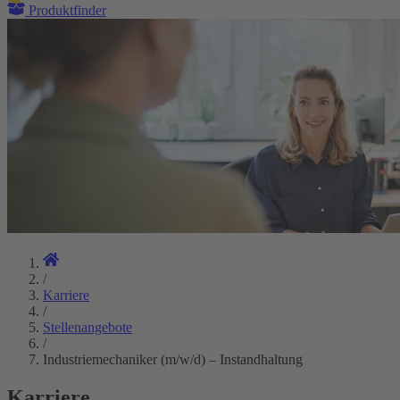
Produktfinder
/
Karriere
/
Stellenangebote
/
Industriemechaniker (m/w/d) – Instandhaltung
Karriere