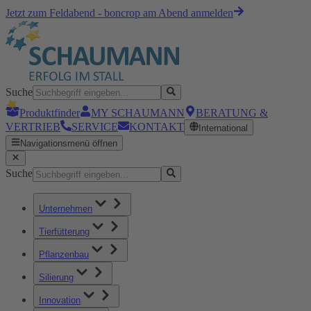
Jetzt zum Feldabend - boncrop am Abend anmelden
Suche
Produktfinder
MY SCHAUMANN
BERATUNG &
VERTRIEB
SERVICE
KONTAKT
International
Navigationsmenü öffnen
Suche
Unternehmen
Tierfütterung
Pflanzenbau
Silierung
Innovation