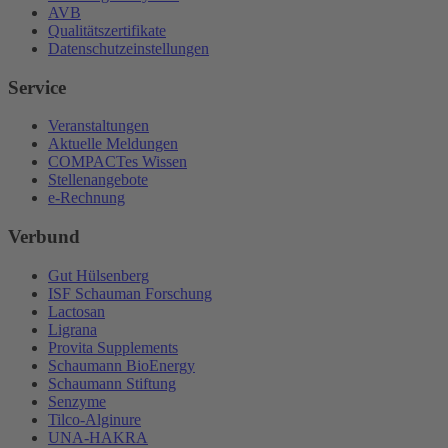
AVB
Qualitätszertifikate
Datenschutzeinstellungen
Service
Veranstaltungen
Aktuelle Meldungen
COMPACTes Wissen
Stellenangebote
e-Rechnung
Verbund
Gut Hülsenberg
ISF Schauman Forschung
Lactosan
Ligrana
Provita Supplements
Schaumann BioEnergy
Schaumann Stiftung
Senzyme
Tilco-Alginure
UNA-HAKRA