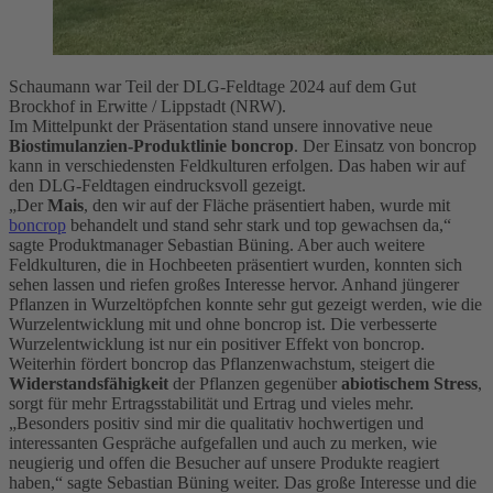
Schaumann war Teil der DLG-Feldtage 2024 auf dem Gut
Brockhof in Erwitte / Lippstadt (NRW).
Im Mittelpunkt der Präsentation stand unsere innovative neue
Biostimulanzien-Produktlinie boncrop
. Der Einsatz von boncrop
kann in verschiedensten Feldkulturen erfolgen. Das haben wir auf
den DLG-Feldtagen eindrucksvoll gezeigt.
„Der
Mais
, den wir auf der Fläche präsentiert haben, wurde mit
boncrop
behandelt und stand sehr stark und top gewachsen da,“
sagte Produktmanager Sebastian Büning. Aber auch weitere
Feldkulturen, die in Hochbeeten präsentiert wurden, konnten sich
sehen lassen und riefen großes Interesse hervor. Anhand jüngerer
Pflanzen in Wurzeltöpfchen konnte sehr gut gezeigt werden, wie die
Wurzelentwicklung mit und ohne boncrop ist. Die verbesserte
Wurzelentwicklung ist nur ein positiver Effekt von boncrop.
Weiterhin fördert boncrop das Pflanzenwachstum, steigert die
Widerstandsfähigkeit
der Pflanzen gegenüber
abiotischem Stress
,
sorgt für mehr Ertragsstabilität und Ertrag und vieles mehr.
„Besonders positiv sind mir die qualitativ hochwertigen und
interessanten Gespräche aufgefallen und auch zu merken, wie
neugierig und offen die Besucher auf unsere Produkte reagiert
haben,“ sagte Sebastian Büning weiter. Das große Interesse und die