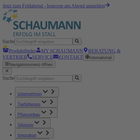
Jetzt zum Feldabend - boncrop am Abend anmelden
Suche
Produktfinder
MY SCHAUMANN
BERATUNG &
VERTRIEB
SERVICE
KONTAKT
International
Navigationsmenü öffnen
Suche
Unternehmen
Tierfütterung
Pflanzenbau
Silierung
Innovation