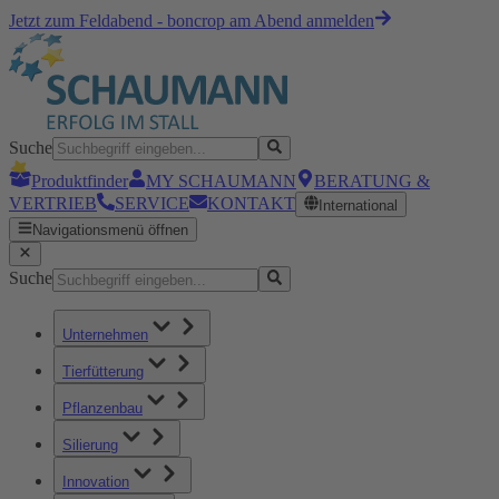
Jetzt zum Feldabend - boncrop am Abend anmelden
Suche
Produktfinder
MY SCHAUMANN
BERATUNG &
VERTRIEB
SERVICE
KONTAKT
International
Navigationsmenü öffnen
Suche
Unternehmen
Tierfütterung
Pflanzenbau
Silierung
Innovation