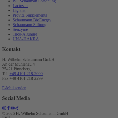
ISF Schauman Forschung
Lactosan
Ligrana
Provita Supplements
Schaumann BioEnergy
Schaumann Stiftung
Senzyme
Tilco-Alginure
UNA-HAKRA
Kontakt
H. Wilhelm Schaumann GmbH
An der Mühlenau 4
25421 Pinneberg
Tel.
+49 4101 218-2000
Fax +49 4101 218​-2299
E-Mail senden
Social Media
© 2026 H. Wilhelm Schaumann GmbH