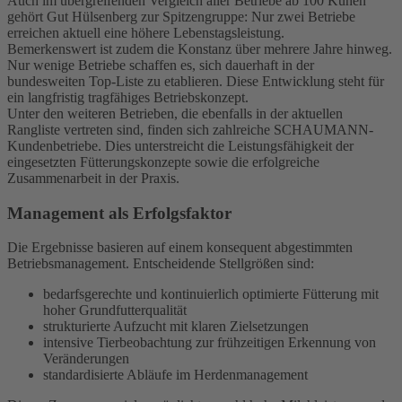
Auch im übergreifenden Vergleich aller Betriebe ab 100 Kühen
gehört Gut Hülsenberg zur Spitzengruppe: Nur zwei Betriebe
erreichen aktuell eine höhere Lebenstagsleistung.
Bemerkenswert ist zudem die Konstanz über mehrere Jahre hinweg.
Nur wenige Betriebe schaffen es, sich dauerhaft in der
bundesweiten Top-Liste zu etablieren. Diese Entwicklung steht für
ein langfristig tragfähiges Betriebskonzept.
Unter den weiteren Betrieben, die ebenfalls in der aktuellen
Rangliste vertreten sind, finden sich zahlreiche SCHAUMANN-
Kundenbetriebe. Dies unterstreicht die Leistungsfähigkeit der
eingesetzten Fütterungskonzepte sowie die erfolgreiche
Zusammenarbeit in der Praxis.
Management als Erfolgsfaktor
Die Ergebnisse basieren auf einem konsequent abgestimmten
Betriebsmanagement. Entscheidende Stellgrößen sind:
bedarfsgerechte und kontinuierlich optimierte Fütterung mit
hoher Grundfutterqualität
strukturierte Aufzucht mit klaren Zielsetzungen
intensive Tierbeobachtung zur frühzeitigen Erkennung von
Veränderungen
standardisierte Abläufe im Herdenmanagement