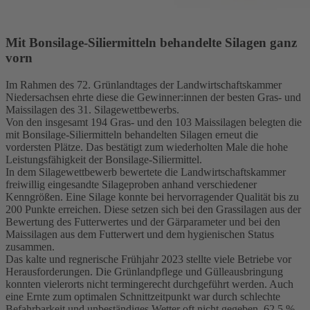
Mit Bonsilage-Siliermitteln behandelte Silagen ganz
vorn
Im Rahmen des 72. Grünlandtages der Landwirtschaftskammer
Niedersachsen ehrte diese die Gewinner:innen der besten Gras- und
Maissilagen des 31. Silagewettbewerbs.
Von den insgesamt 194 Gras- und den 103 Maissilagen belegten die
mit Bonsilage-Siliermitteln behandelten Silagen erneut die
vordersten Plätze. Das bestätigt zum wiederholten Male die hohe
Leistungsfähigkeit der Bonsilage-Siliermittel.
In dem Silagewettbewerb bewertete die Landwirtschaftskammer
freiwillig eingesandte Silageproben anhand verschiedener
Kenngrößen. Eine Silage konnte bei hervorragender Qualität bis zu
200 Punkte erreichen. Diese setzen sich bei den Grassilagen aus der
Bewertung des Futterwertes und der Gärparameter und bei den
Maissilagen aus dem Futterwert und dem hygienischen Status
zusammen.
Das kalte und regnerische Frühjahr 2023 stellte viele Betriebe vor
Herausforderungen. Die Grünlandpflege und Gülleausbringung
konnten vielerorts nicht termingerecht durchgeführt werden. Auch
eine Ernte zum optimalen Schnittzeitpunkt war durch schlechte
Befahrbarkeit und unbeständiges Wetter oft nicht gegeben. 62,5 %