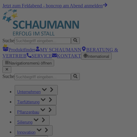
Jetzt zum Feldabend - boncrop am Abend anmelden
Suche
Produktfinder
MY SCHAUMANN
BERATUNG &
VERTRIEB
SERVICE
KONTAKT
International
Navigationsmenü öffnen
Suche
Unternehmen
Tierfütterung
Pflanzenbau
Silierung
Innovation