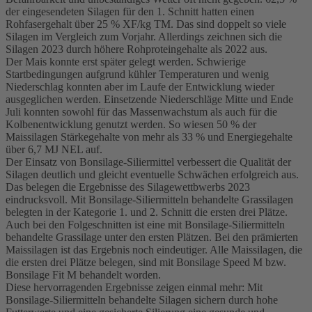
der eingesendeten Silagen für den 1. Schnitt hatten einen
Rohfasergehalt über 25 % XF/kg TM. Das sind doppelt so viele
Silagen im Vergleich zum Vorjahr. Allerdings zeichnen sich die
Silagen 2023 durch höhere Rohproteingehalte als 2022 aus.
Der Mais konnte erst später gelegt werden. Schwierige
Startbedingungen aufgrund kühler Temperaturen und wenig
Niederschlag konnten aber im Laufe der Entwicklung wieder
ausgeglichen werden. Einsetzende Niederschläge Mitte und Ende
Juli konnten sowohl für das Massenwachstum als auch für die
Kolbenentwicklung genutzt werden. So wiesen 50 % der
Maissilagen Stärkegehalte von mehr als 33 % und Energiegehalte
über 6,7 MJ NEL auf.
Der Einsatz von Bonsilage-Siliermittel verbessert die Qualität der
Silagen deutlich und gleicht eventuelle Schwächen erfolgreich aus.
Das belegen die Ergebnisse des Silagewettbwerbs 2023
eindrucksvoll. Mit Bonsilage-Siliermitteln behandelte Grassilagen
belegten in der Kategorie 1. und 2. Schnitt die ersten drei Plätze.
Auch bei den Folgeschnitten ist eine mit Bonsilage-Siliermitteln
behandelte Grassilage unter den ersten Plätzen. Bei den prämierten
Maissilagen ist das Ergebnis noch eindeutiger. Alle Maissilagen, die
die ersten drei Plätze belegen, sind mit Bonsilage Speed M bzw.
Bonsilage Fit M behandelt worden.
Diese hervorragenden Ergebnisse zeigen einmal mehr: Mit
Bonsilage-Siliermitteln behandelte Silagen sichern durch hohe