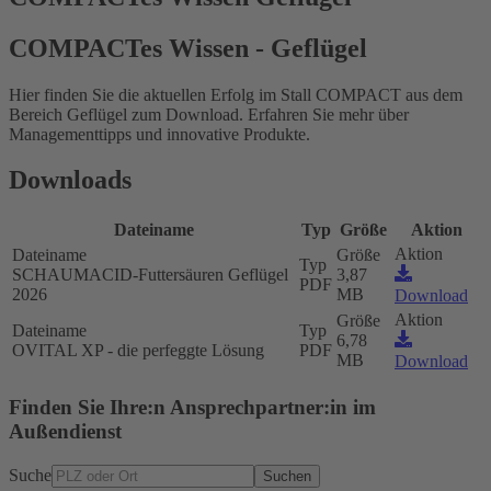
COMPACTes Wissen - Geflügel
Hier finden Sie die aktuellen Erfolg im Stall COMPACT aus dem
Bereich Geflügel zum Download. Erfahren Sie mehr über
Managementtipps und innovative Produkte.
Downloads
Dateiname
Typ
Größe
Aktion
Aktion
Dateiname
Größe
Typ
SCHAUMACID-Futtersäuren Geflügel
3,87
PDF
2026
MB
Download
Aktion
Größe
Dateiname
Typ
6,78
OVITAL XP - die perfeggte Lösung
PDF
MB
Download
Finden Sie Ihre:n Ansprechpartner:in im
Außendienst
Suche
Suchen