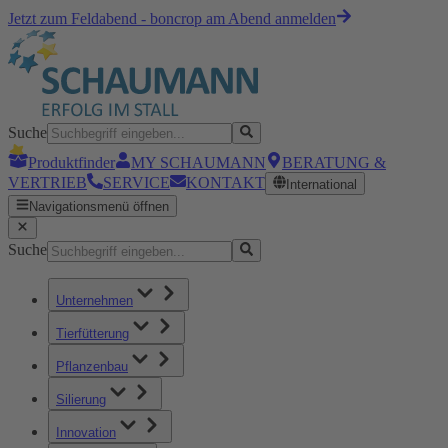
Jetzt zum Feldabend - boncrop am Abend anmelden
Suche
Produktfinder
MY SCHAUMANN
BERATUNG &
VERTRIEB
SERVICE
KONTAKT
International
Navigationsmenü öffnen
Suche
Unternehmen
Tierfütterung
Pflanzenbau
Silierung
Innovation