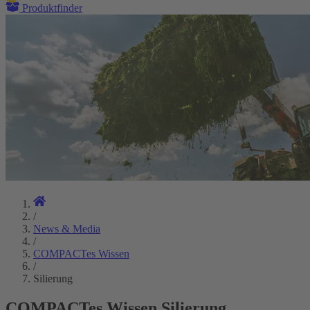
Produktfinder
/
News & Media
/
COMPACTes Wissen
/
Silierung
COMPACTes Wissen Silierung