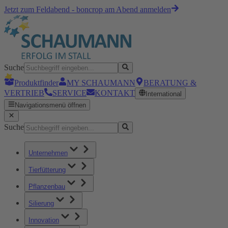
Jetzt zum Feldabend - boncrop am Abend anmelden
Suche
Produktfinder
MY SCHAUMANN
BERATUNG &
VERTRIEB
SERVICE
KONTAKT
International
Navigationsmenü öffnen
Suche
Unternehmen
Tierfütterung
Pflanzenbau
Silierung
Innovation