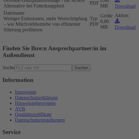
Getreide-Ganzpflanzensilage - die sichere
0,48
PDF
Alternative bei Futterknappheit
MB
Download
Dateiname
Aktion
Größe
Weniger Emissionen, mehr Wertschöpfung
Typ
0,80
– wie Milchviehbetriebe von effizienter
PDF
MB
Download
Silierung profitieren
Finden Sie Ihre:n Ansprechpartner:in im
Außendienst
Suche
Suchen
Information
Impressum
Datenschutzerklärung
Hinweisgebersystem
AVB
Qualitätszertifikate
Datenschutzeinstellungen
Service