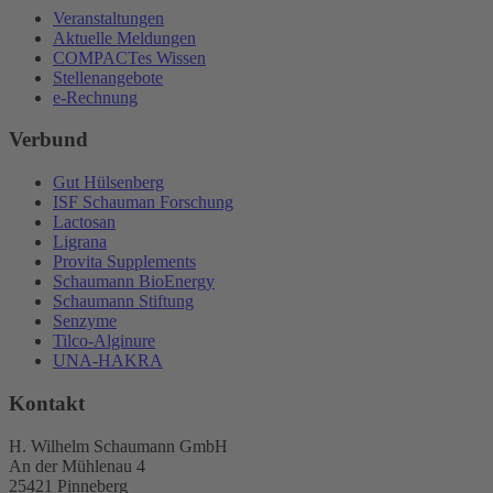
Veranstaltungen
Aktuelle Meldungen
COMPACTes Wissen
Stellenangebote
e-Rechnung
Verbund
Gut Hülsenberg
ISF Schauman Forschung
Lactosan
Ligrana
Provita Supplements
Schaumann BioEnergy
Schaumann Stiftung
Senzyme
Tilco-Alginure
UNA-HAKRA
Kontakt
H. Wilhelm Schaumann GmbH
An der Mühlenau 4
25421 Pinneberg