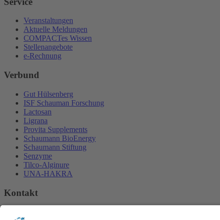
Service
Veranstaltungen
Aktuelle Meldungen
COMPACTes Wissen
Stellenangebote
e-Rechnung
Verbund
Gut Hülsenberg
ISF Schauman Forschung
Lactosan
Ligrana
Provita Supplements
Schaumann BioEnergy
Schaumann Stiftung
Senzyme
Tilco-Alginure
UNA-HAKRA
Kontakt
H. Wilhelm Schaumann GmbH