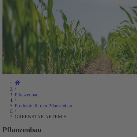
/
Pflanzenbau
/
Produkte für den Pflanzenbau
/
GREENSTAR ARTEMIS
Pflanzenbau