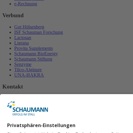
e-Rechnung
Verbund
Gut Hülsenberg
ISF Schauman Forschung
Lactosan
Ligrana
Provita Supplements
Schaumann BioEnergy
Schaumann Stiftung
Senzyme
Tilco-Alginure
UNA-HAKRA
Kontakt
H. Wilhelm Schaumann GmbH
An der Mühlenau 4
25421 Pinneberg
Tel.
+49 4101 218-2000
Fax +49 4101 218​-2299
E-Mail senden