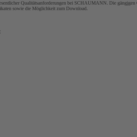
g wesentlicher Qualitätsanforderungen bei SCHAUMANN. Die gängjgen Q
ifikaten sowie die Möglichkeit zum Download.
t