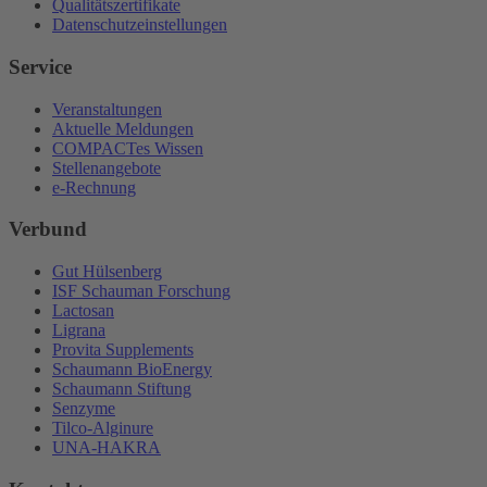
Qualitätszertifikate
Datenschutzeinstellungen
Service
Veranstaltungen
Aktuelle Meldungen
COMPACTes Wissen
Stellenangebote
e-Rechnung
Verbund
Gut Hülsenberg
ISF Schauman Forschung
Lactosan
Ligrana
Provita Supplements
Schaumann BioEnergy
Schaumann Stiftung
Senzyme
Tilco-Alginure
UNA-HAKRA