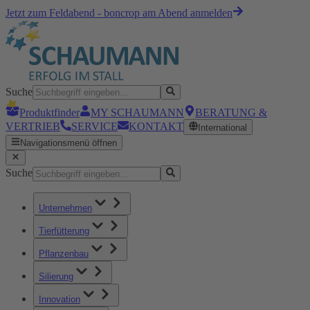
Jetzt zum Feldabend - boncrop am Abend anmelden
Suche
Produktfinder
MY SCHAUMANN
BERATUNG &
VERTRIEB
SERVICE
KONTAKT
International
Navigationsmenü öffnen
Suche
Unternehmen
Tierfütterung
Pflanzenbau
Silierung
Innovation