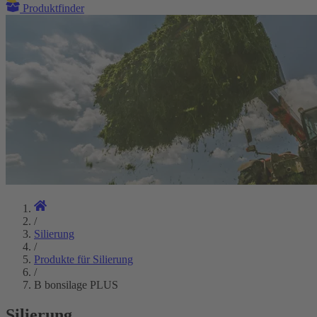
Produktfinder
/
Silierung
/
Produkte für Silierung
/
B bonsilage PLUS
Silierung