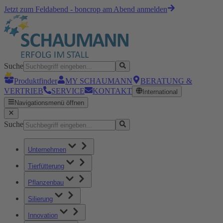
Jetzt zum Feldabend - boncrop am Abend anmelden
Suche
Produktfinder
MY SCHAUMANN
BERATUNG &
VERTRIEB
SERVICE
KONTAKT
International
Navigationsmenü öffnen
Suche
Unternehmen
Tierfütterung
Pflanzenbau
Silierung
Innovation