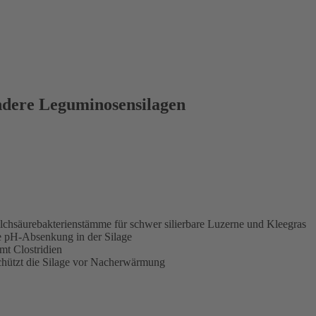
andere Leguminosensilagen
chsäurebakterienstämme für schwer silierbare Luzerne und Kleegras
te pH-Absenkung in der Silage
mt Clostridien
schützt die Silage vor Nacherwärmung