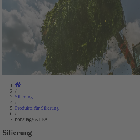
/
Silierung
/
Produkte für Silierung
/
bonsilage ALFA
Silierung