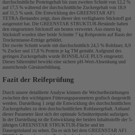
durchschnittliche Proteingehalt bis zum zweiten Schnitt von 12,2 %
auf 17,5 % während der durchschnittliche Zuckergehalt von 18,9
auf 11,5 % sank. Die Entwicklung des GREENSTAR AF1
TETRA-Bestandes zeigt, dass dieser den verfügbaren Stickstoff gut
ausgenutzt hat. Die GREENSTAR STRUKTUR-Bestände haben
den eingesetzten Stickstoff am besten verwertet. Aus einem kg
Stickstoff wurden über beide Schnitte 7 kg Rohprotein auf Basis der
Trockenmasse-Erträge gebildet.
Der zweite Schnitt wurde mit durchschnittlich 24,5 % Rohfaser, 8,9
% Zucker und 17,8 % Protein je kg TM gemäht. Aufgrund des
geringen Zuckergehalts wurde BONSILAGE PLUS eingesetzt.
Dieses Siliermittel bewirkt eine sichere pH-Wert-Absenkung und
ausreichende Gärsäurebildung.
Fazit der Reifeprüfung
Durch unsere detaillierte Analyse können die Wechselbeziehungen
zwischen den wichtigsten Fütterungsparametern grafisch dargestellt
werden. Darstellung 1 zeigt die Entwicklung des durchschnittlichen
Zuckergehaltes zu dem durchschnittlichen Rohfasergehalt. Anhand
dieser Parameter lässt sich der optimale Schnittzeitpunkt aufzeigen.
In der Darstellung ist die Entwicklung der beiden Inhaltsstoffe der 5-
jährigen GREENSTAR STRUKTUR-Fläche und im
Dauergrünland zu sehen. Da es sich bei dem GREENSTAR AF1