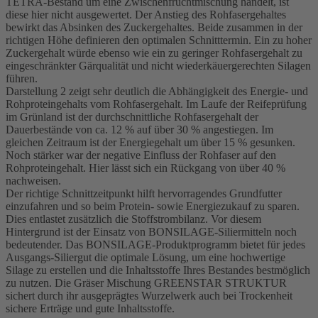
TETRA-Bestand um eine Zwischenfruchtmischung handelt, ist
diese hier nicht ausgewertet. Der Anstieg des Rohfasergehaltes
bewirkt das Absinken des Zuckergehaltes. Beide zusammen in der
richtigen Höhe definieren den optimalen Schnitttermin. Ein zu hoher
Zuckergehalt würde ebenso wie ein zu geringer Rohfasergehalt zu
eingeschränkter Gärqualität und nicht wiederkäuergerechten Silagen
führen.
Darstellung 2 zeigt sehr deutlich die Abhängigkeit des Energie- und
Rohproteingehalts vom Rohfasergehalt. Im Laufe der Reifeprüfung
im Grünland ist der durchschnittliche Rohfasergehalt der
Dauerbestände von ca. 12 % auf über 30 % angestiegen. Im
gleichen Zeitraum ist der Energiegehalt um über 15 % gesunken.
Noch stärker war der negative Einfluss der Rohfaser auf den
Rohproteingehalt. Hier lässt sich ein Rückgang von über 40 %
nachweisen.
Der richtige Schnittzeitpunkt hilft hervorragendes Grundfutter
einzufahren und so beim Protein- sowie Energiezukauf zu sparen.
Dies entlastet zusätzlich die Stoffstrombilanz. Vor diesem
Hintergrund ist der Einsatz von BONSILAGE-Siliermitteln noch
bedeutender. Das BONSILAGE-Produktprogramm bietet für jedes
Ausgangs-Siliergut die optimale Lösung, um eine hochwertige
Silage zu erstellen und die Inhaltsstoffe Ihres Bestandes bestmöglich
zu nutzen. Die Gräser Mischung GREENSTAR STRUKTUR
sichert durch ihr ausgeprägtes Wurzelwerk auch bei Trockenheit
sichere Erträge und gute Inhaltsstoffe.