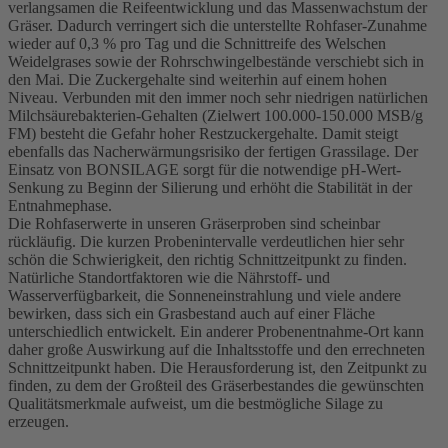
verlangsamen die Reifeentwicklung und das Massenwachstum der
Gräser. Dadurch verringert sich die unterstellte Rohfaser-Zunahme
wieder auf 0,3 % pro Tag und die Schnittreife des Welschen
Weidelgrases sowie der Rohrschwingelbestände verschiebt sich in
den Mai. Die Zuckergehalte sind weiterhin auf einem hohen
Niveau. Verbunden mit den immer noch sehr niedrigen natürlichen
Milchsäurebakterien-Gehalten (Zielwert 100.000-150.000 MSB/g
FM) besteht die Gefahr hoher Restzuckergehalte. Damit steigt
ebenfalls das Nacherwärmungsrisiko der fertigen Grassilage. Der
Einsatz von BONSILAGE sorgt für die notwendige pH-Wert-
Senkung zu Beginn der Silierung und erhöht die Stabilität in der
Entnahmephase.
Die Rohfaserwerte in unseren Gräserproben sind scheinbar
rückläufig. Die kurzen Probenintervalle verdeutlichen hier sehr
schön die Schwierigkeit, den richtig Schnittzeitpunkt zu finden.
Natürliche Standortfaktoren wie die Nährstoff- und
Wasserverfügbarkeit, die Sonneneinstrahlung und viele andere
bewirken, dass sich ein Grasbestand auch auf einer Fläche
unterschiedlich entwickelt. Ein anderer Probenentnahme-Ort kann
daher große Auswirkung auf die Inhaltsstoffe und den errechneten
Schnittzeitpunkt haben. Die Herausforderung ist, den Zeitpunkt zu
finden, zu dem der Großteil des Gräserbestandes die gewünschten
Qualitätsmerkmale aufweist, um die bestmögliche Silage zu
erzeugen.