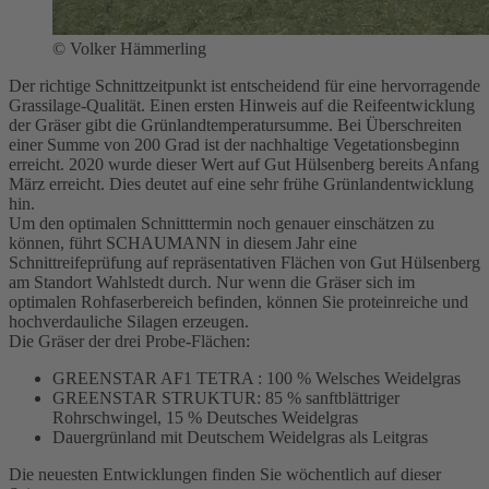
©
Volker Hämmerling
Der richtige Schnittzeitpunkt ist entscheidend für eine hervorragende
Grassilage-Qualität. Einen ersten Hinweis auf die Reifeentwicklung
der Gräser gibt die Grünlandtemperatursumme. Bei Überschreiten
einer Summe von 200 Grad ist der nachhaltige Vegetationsbeginn
erreicht. 2020 wurde dieser Wert auf Gut Hülsenberg bereits Anfang
März erreicht. Dies deutet auf eine sehr frühe Grünlandentwicklung
hin.
Um den optimalen Schnitttermin noch genauer einschätzen zu
können, führt SCHAUMANN in diesem Jahr eine
Schnittreifeprüfung auf repräsentativen Flächen von Gut Hülsenberg
am Standort Wahlstedt durch. Nur wenn die Gräser sich im
optimalen Rohfaserbereich befinden, können Sie proteinreiche und
hochverdauliche Silagen erzeugen.
Die Gräser der drei Probe-Flächen:
GREENSTAR AF1 TETRA : 100 % Welsches Weidelgras
GREENSTAR STRUKTUR: 85 % sanftblättriger
Rohrschwingel, 15 % Deutsches Weidelgras
Dauergrünland mit Deutschem Weidelgras als Leitgras
Die neuesten Entwicklungen finden Sie wöchentlich auf dieser