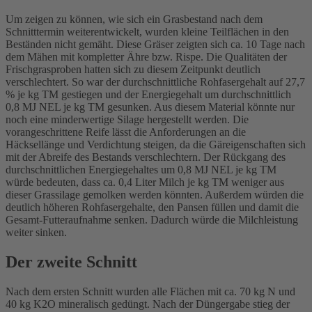
Um zeigen zu können, wie sich ein Grasbestand nach dem
Schnitttermin weiterentwickelt, wurden kleine Teilflächen in den
Beständen nicht gemäht. Diese Gräser zeigten sich ca. 10 Tage nach
dem Mähen mit kompletter Ähre bzw. Rispe. Die Qualitäten der
Frischgrasproben hatten sich zu diesem Zeitpunkt deutlich
verschlechtert. So war der durchschnittliche Rohfasergehalt auf 27,7
% je kg TM gestiegen und der Energiegehalt um durchschnittlich
0,8 MJ NEL je kg TM gesunken. Aus diesem Material könnte nur
noch eine minderwertige Silage hergestellt werden. Die
vorangeschrittene Reife lässt die Anforderungen an die
Häcksellänge und Verdichtung steigen, da die Gäreigenschaften sich
mit der Abreife des Bestands verschlechtern. Der Rückgang des
durchschnittlichen Energiegehaltes um 0,8 MJ NEL je kg TM
würde bedeuten, dass ca. 0,4 Liter Milch je kg TM weniger aus
dieser Grassilage gemolken werden könnten. Außerdem würden die
deutlich höheren Rohfasergehalte, den Pansen füllen und damit die
Gesamt-Futteraufnahme senken. Dadurch würde die Milchleistung
weiter sinken.
Der zweite Schnitt
Nach dem ersten Schnitt wurden alle Flächen mit ca. 70 kg N und
40 kg K2O mineralisch gedüngt. Nach der Düngergabe stieg der