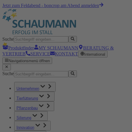
Jetzt zum Feldabend - boncrop am Abend anmelden
Suche
Produktfinder
MY SCHAUMANN
BERATUNG &
VERTRIEB
SERVICE
KONTAKT
International
Navigationsmenü öffnen
Suche
Unternehmen
Tierfütterung
Pflanzenbau
Silierung
Innovation