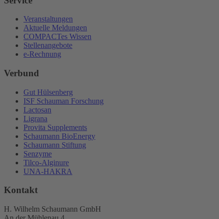
Service
Veranstaltungen
Aktuelle Meldungen
COMPACTes Wissen
Stellenangebote
e-Rechnung
Verbund
Gut Hülsenberg
ISF Schauman Forschung
Lactosan
Ligrana
Provita Supplements
Schaumann BioEnergy
Schaumann Stiftung
Senzyme
Tilco-Alginure
UNA-HAKRA
Kontakt
H. Wilhelm Schaumann GmbH
An der Mühlenau 4