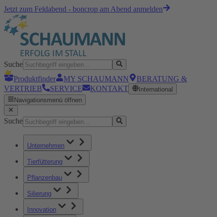
Jetzt zum Feldabend - boncrop am Abend anmelden
Suche
Produktfinder
MY SCHAUMANN
BERATUNG &
VERTRIEB
SERVICE
KONTAKT
International
Navigationsmenü öffnen
Suche
Unternehmen
Tierfütterung
Pflanzenbau
Silierung
Innovation