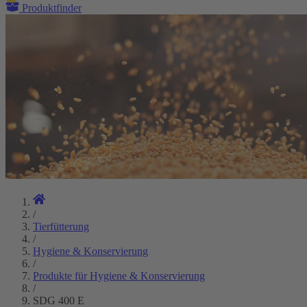
Produktfinder
/
Tierfütterung
/
Hygiene & Konservierung
/
Produkte für Hygiene & Konservierung
/
SDG 400 E