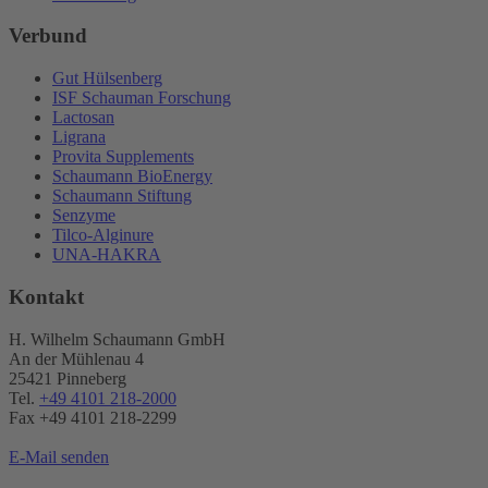
Verbund
Gut Hülsenberg
ISF Schauman Forschung
Lactosan
Ligrana
Provita Supplements
Schaumann BioEnergy
Schaumann Stiftung
Senzyme
Tilco-Alginure
UNA-HAKRA
Kontakt
H. Wilhelm Schaumann GmbH
An der Mühlenau 4
25421 Pinneberg
Tel.
+49 4101 218-2000
Fax +49 4101 218​-2299
E-Mail senden