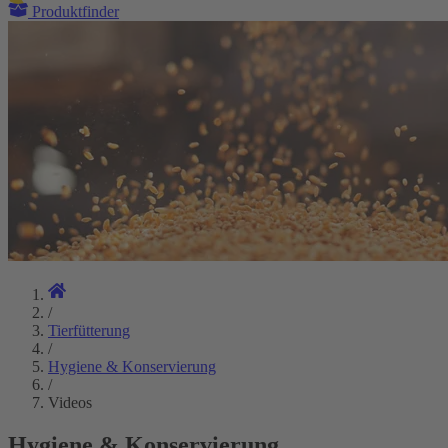
Produktfinder
/
Tierfütterung
/
Hygiene & Konservierung
/
Videos
Hygiene & Konservierung