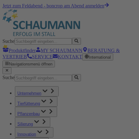
Jetzt zum Feldabend - boncrop am Abend anmelden
Suche
Produktfinder
MY SCHAUMANN
BERATUNG &
VERTRIEB
SERVICE
KONTAKT
International
Navigationsmenü öffnen
Suche
Unternehmen
Tierfütterung
Pflanzenbau
Silierung
Innovation