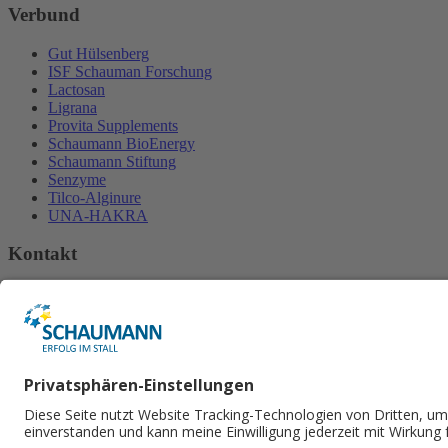
Verbund
Gut Hülsenberg
ISF Schauman Forschung
Lactosan
Ligrana
Provita Supplements
Schaumann BioEnergy
Schaumann Stiftung
Senzyme
Tilco-Alginure
UNA-HAKRA
Kontakt
H. Wilhelm Schaumann GmbH
An der Mühlenau 4
25421 Pinneberg
Tel.
+49 4101 218-2000
Fax +49 4101 218​-2299
E-Mail senden
Social Media