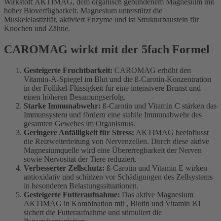
Wirkstoff AKTIMAG, dem organisch gebundenem Magnesium mit
hoher Bioverfügbarkeit. Magnesium unterstützt die
Muskelelastizität, aktiviert Enzyme und ist Strukturbaustein für
Knochen und Zähne.
CAROMAG wirkt mit der 5fach Formel
Gesteigerte Fruchtbarkeit:
CAROMAG erhöht den
Vitamin-A-Spiegel im Blut und die ß-Carotin-Konzentration
in der Follikel-Flüssigkeit für eine intensivere Brunst und
einen höheren Besamungserfolg.
Starke Immunabwehr:
ß-Carotin und Vitamin C stärken das
Immunsystem und fördern eine stabile Immunabwehr des
gesamten Gewebes im Organismus.
Geringere Anfälligkeit für Stress:
AKTIMAG beeinflusst
die Reizweiterleitung von Nervenzellen. Durch diese aktive
Magnesiumquelle wird eine Übererregbarkeit der Nerven
sowie Nervosität der Tiere reduziert.
Verbesserter Zellschutz:
ß-Carotin und Vitamin E wirken
antioxidativ und schützen vor Schädigungen des Zellsystems
in besonderen Belastungssituationen.
Gesteigerte Futteraufnahme:
Das aktive Magnesium
AKTIMAG in Kombination mit , Biotin und Vitamin B1
sichert die Futteraufnahme und stimuliert die