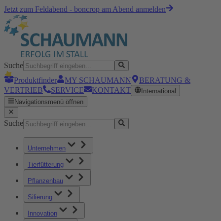
Jetzt zum Feldabend - boncrop am Abend anmelden
Suche
Produktfinder
MY SCHAUMANN
BERATUNG &
VERTRIEB
SERVICE
KONTAKT
International
Navigationsmenü öffnen
Suche
Unternehmen
Tierfütterung
Pflanzenbau
Silierung
Innovation