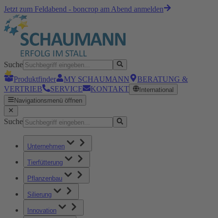
Jetzt zum Feldabend - boncrop am Abend anmelden
Suche
Produktfinder
MY SCHAUMANN
BERATUNG &
VERTRIEB
SERVICE
KONTAKT
International
Navigationsmenü öffnen
Suche
Unternehmen
Tierfütterung
Pflanzenbau
Silierung
Innovation