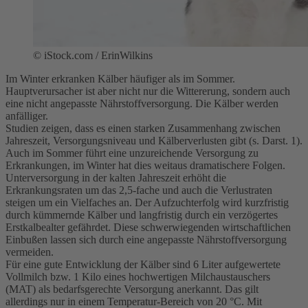
©
iStock.com / ErinWilkins
Im Winter erkranken Kälber häufiger als im Sommer.
Hauptverursacher ist aber nicht nur die Wittererung, sondern auch
eine nicht angepasste Nährstoffversorgung. Die Kälber werden
anfälliger.
Studien zeigen, dass es einen starken Zusammenhang zwischen
Jahreszeit, Versorgungsniveau und Kälberverlusten gibt (s. Darst. 1).
Auch im Sommer führt eine unzureichende Versorgung zu
Erkrankungen, im Winter hat dies weitaus dramatischere Folgen.
Unterversorgung in der kalten Jahreszeit erhöht die
Erkrankungsraten um das 2,5-fache und auch die Verlustraten
steigen um ein Vielfaches an. Der Aufzuchterfolg wird kurzfristig
durch kümmernde Kälber und langfristig durch ein verzögertes
Erstkalbealter gefährdet. Diese schwerwiegenden wirtschaftlichen
Einbußen lassen sich durch eine angepasste Nährstoffversorgung
vermeiden.
Für eine gute Entwicklung der Kälber sind 6 Liter aufgewertete
Vollmilch bzw. 1 Kilo eines hochwertigen Milchaustauschers
(MAT) als bedarfsgerechte Versorgung anerkannt. Das gilt
allerdings nur in einem Temperatur-Bereich von 20 °C. Mit