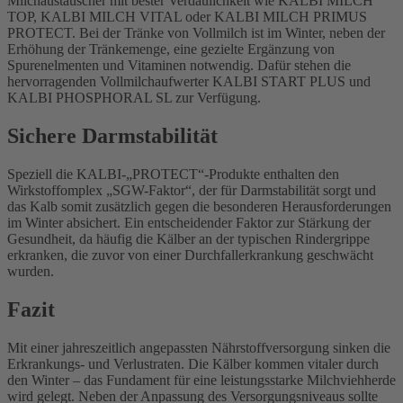
Milchaustauscher mit bester Verdaulichkeit wie KALBI MILCH
TOP, KALBI MILCH VITAL oder KALBI MILCH PRIMUS
PROTECT. Bei der Tränke von Vollmilch ist im Winter, neben der
Erhöhung der Tränkemenge, eine gezielte Ergänzung von
Spurenelmenten und Vitaminen notwendig. Dafür stehen die
hervorragenden Vollmilchaufwerter KALBI START PLUS und
KALBI PHOSPHORAL SL zur Verfügung.
Sichere Darmstabilität
Speziell die KALBI-„PROTECT“-Produkte enthalten den
Wirkstoffomplex „SGW-Faktor“, der für Darmstabilität sorgt und
das Kalb somit zusätzlich gegen die besonderen Herausforderungen
im Winter absichert. Ein entscheidender Faktor zur Stärkung der
Gesundheit, da häufig die Kälber an der typischen Rindergrippe
erkranken, die zuvor von einer Durchfallerkrankung geschwächt
wurden.
Fazit
Mit einer jahreszeitlich angepassten Nährstoffversorgung sinken die
Erkrankungs- und Verlustraten. Die Kälber kommen vitaler durch
den Winter – das Fundament für eine leistungsstarke Milchviehherde
wird gelegt. Neben der Anpassung des Versorgungsniveaus sollte