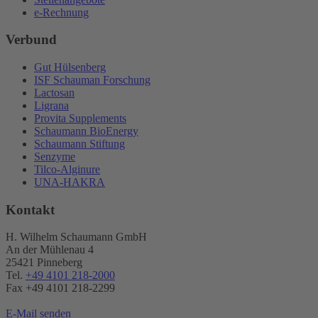
e-Rechnung
Verbund
Gut Hülsenberg
ISF Schauman Forschung
Lactosan
Ligrana
Provita Supplements
Schaumann BioEnergy
Schaumann Stiftung
Senzyme
Tilco-Alginure
UNA-HAKRA
Kontakt
H. Wilhelm Schaumann GmbH
An der Mühlenau 4
25421 Pinneberg
Tel.
+49 4101 218-2000
Fax +49 4101 218​-2299
E-Mail senden