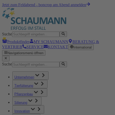
Jetzt zum Feldabend - boncrop am Abend anmelden
Suche
Produktfinder
MY SCHAUMANN
BERATUNG &
VERTRIEB
SERVICE
KONTAKT
International
Navigationsmenü öffnen
Suche
Unternehmen
Tierfütterung
Pflanzenbau
Silierung
Innovation