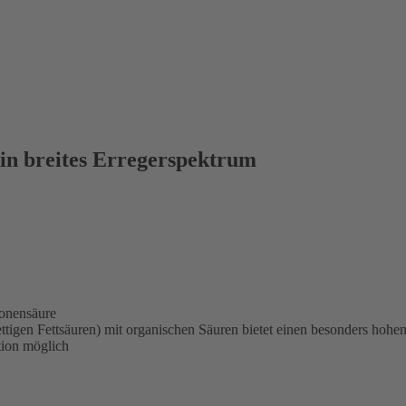
ein breites Erregerspektrum
ronensäure
igen Fettsäuren) mit organischen Säuren bietet einen besonders hohe
tion möglich