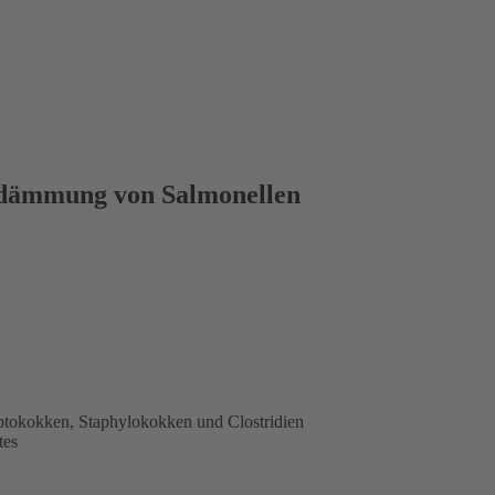
indämmung von Salmonellen
eptokokken, Staphylokokken und Clostridien
tes