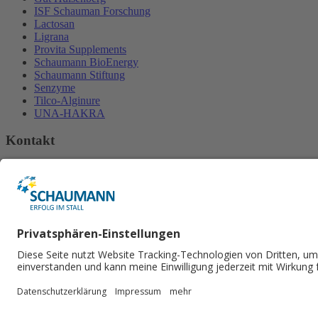
ISF Schauman Forschung
Lactosan
Ligrana
Provita Supplements
Schaumann BioEnergy
Schaumann Stiftung
Senzyme
Tilco-Alginure
UNA-HAKRA
Kontakt
H. Wilhelm Schaumann GmbH
An der Mühlenau 4
25421 Pinneberg
Tel.
+49 4101 218-2000
Fax +49 4101 218​-2299
E-Mail senden
Social Media
© 2026 H. Wilhelm Schaumann GmbH