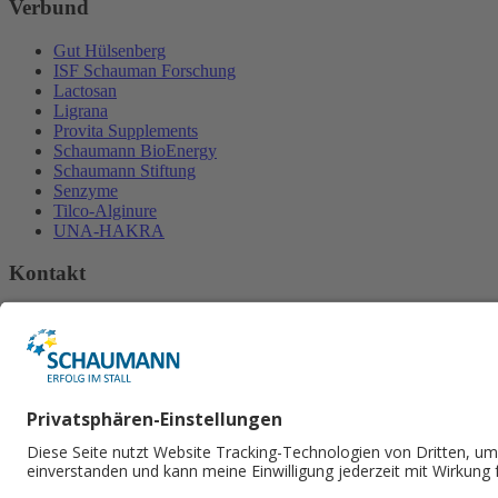
Verbund
Gut Hülsenberg
ISF Schauman Forschung
Lactosan
Ligrana
Provita Supplements
Schaumann BioEnergy
Schaumann Stiftung
Senzyme
Tilco-Alginure
UNA-HAKRA
Kontakt
H. Wilhelm Schaumann GmbH
An der Mühlenau 4
25421 Pinneberg
Tel.
+49 4101 218-2000
Fax +49 4101 218​-2299
E-Mail senden
Social Media