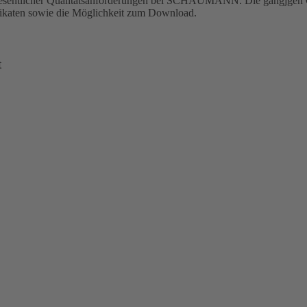
g wesentlicher Qualitätsanforderungen bei SCHAUMANN. Die gängjgen Q
ifikaten sowie die Möglichkeit zum Download.
t