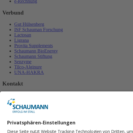
e-Rechnung
Verbund
Gut Hülsenberg
ISF Schauman Forschung
Lactosan
Ligrana
Provita Supplements
Schaumann BioEnergy
Schaumann Stiftung
Senzyme
Tilco-Alginure
UNA-HAKRA
Kontakt
H. Wilhelm Schaumann GmbH
An der Mühlenau 4
25421 Pinneberg
Tel.
+49 4101 218-2000
Fax +49 4101 218​-2299
E-Mail senden