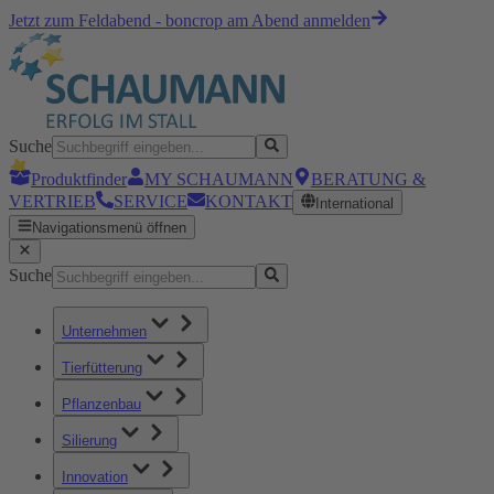
Jetzt zum Feldabend - boncrop am Abend anmelden
Suche
Produktfinder
MY SCHAUMANN
BERATUNG &
VERTRIEB
SERVICE
KONTAKT
International
Navigationsmenü öffnen
Suche
Unternehmen
Tierfütterung
Pflanzenbau
Silierung
Innovation