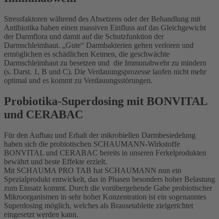
Stressfaktoren während des Absetzens oder der Behandlung mit
Antibiotika haben einen massiven Einfluss auf das Gleichgewicht
der Darmflora und damit auf die Schutzfunktion der
Darmschleimhaut. „Gute“ Darmbakterien gehen verloren und
ermöglichen es schädlichen Keimen, die geschwächte
Darmschleimhaut zu besetzen und die Immunabwehr zu mindern
(s. Darst. 1, B und C). Die Verdauungsprozesse laufen nicht mehr
optimal und es kommt zu Verdauungsstörungen.
Probiotika-Superdosing mit BONVITAL
und CERABAC
Für den Aufbau und Erhalt der mikrobiellen Darmbesiedelung
haben sich die probiotischen SCHAUMANN-Wirkstoffe
BONVITAL und CERABAC bereits in unseren Ferkelprodukten
bewährt und beste Effekte erzielt.
Mit SCHAUMA PRO TAB hat SCHAUMANN nun ein
Spezialprodukt entwickelt, das in Phasen besonders hoher Belastung
zum Einsatz kommt. Durch die vorübergehende Gabe probiotischer
Mikroorganismen in sehr hoher Konzentration ist ein sogenanntes
Superdosing möglich, welches als Brausetablette zielgerichtet
eingesetzt werden kann.