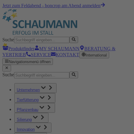
Jetzt zum Feldabend - boncrop am Abend anmelden
Suche
Produktfinder
MY SCHAUMANN
BERATUNG &
VERTRIEB
SERVICE
KONTAKT
International
Navigationsmenü öffnen
Suche
Unternehmen
Tierfütterung
Pflanzenbau
Silierung
Innovation