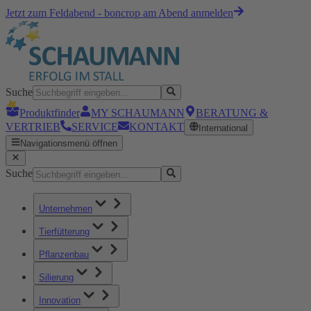
Jetzt zum Feldabend - boncrop am Abend anmelden
Suche
Produktfinder
MY SCHAUMANN
BERATUNG &
VERTRIEB
SERVICE
KONTAKT
International
Navigationsmenü öffnen
Suche
Unternehmen
Tierfütterung
Pflanzenbau
Silierung
Innovation