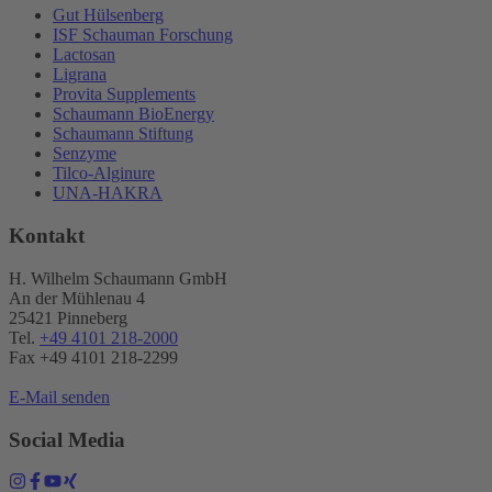
Gut Hülsenberg
ISF Schauman Forschung
Lactosan
Ligrana
Provita Supplements
Schaumann BioEnergy
Schaumann Stiftung
Senzyme
Tilco-Alginure
UNA-HAKRA
Kontakt
H. Wilhelm Schaumann GmbH
An der Mühlenau 4
25421 Pinneberg
Tel.
+49 4101 218-2000
Fax +49 4101 218​-2299
E-Mail senden
Social Media