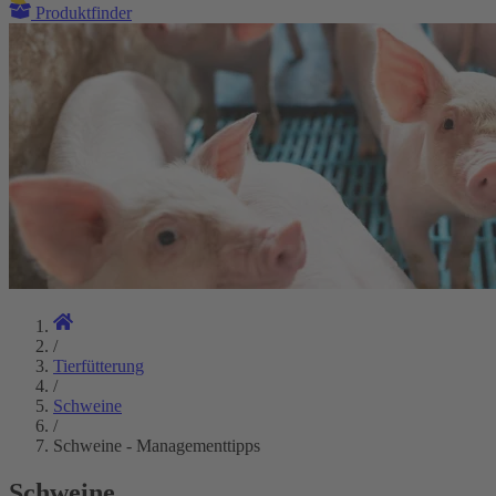
Produktfinder
/
Tierfütterung
/
Schweine
/
Schweine - Managementtipps
Schweine