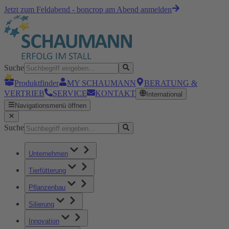
Jetzt zum Feldabend - boncrop am Abend anmelden
Suche
Produktfinder
MY SCHAUMANN
BERATUNG &
VERTRIEB
SERVICE
KONTAKT
International
Navigationsmenü öffnen
Suche
Unternehmen
Tierfütterung
Pflanzenbau
Silierung
Innovation