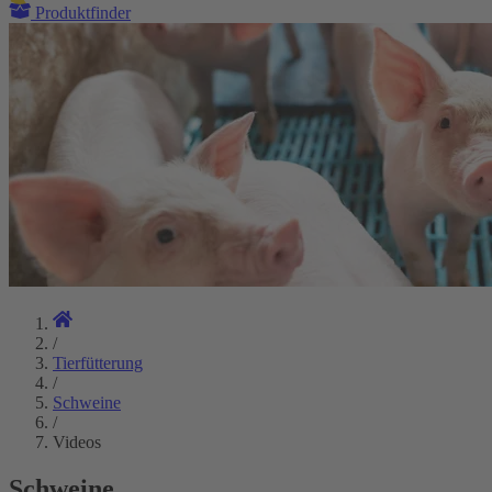
Produktfinder
/
Tierfütterung
/
Schweine
/
Videos
Schweine