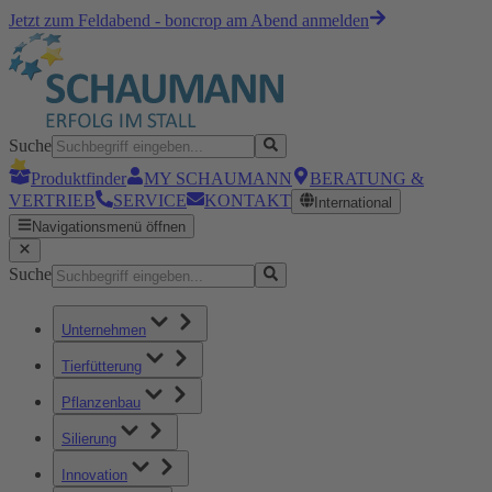
Jetzt zum Feldabend - boncrop am Abend anmelden
Suche
Produktfinder
MY SCHAUMANN
BERATUNG &
VERTRIEB
SERVICE
KONTAKT
International
Navigationsmenü öffnen
Suche
Unternehmen
Tierfütterung
Pflanzenbau
Silierung
Innovation