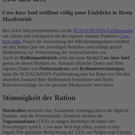
Cow-how beef eröffnet völlig neue Einblicke in Ihren
Mastbetrieb
Bei vielen Milchviehbetrieben ist die
SCHAUMANN-Fachberatung
seit Jahren sehr erfolgreich mit der eigenen smarten Plattform
Cow-
how milk
.
Durch die Auswertung der Milchleistungsdaten ermittelt
sie den Status Quo des jeweiligen Betriebes und schlägt gezielt
Maßnahmen zur Verbesserung der Schwachstellen vor.
Auch im
Bullenmastbetrieb
setzt das neue Modul
Cow-how beef
genau an diesen Punkten an. Anhand offizieller Daten und Ihrer
eigenen Daten wie
Futteranalysen
und
Rationsberechnungen
kann die SCHAUMANN-Fachberatung nun bei Ihnen vor Ort den
aktuellen Zustand Ihrer Bullenration bestimmen und Ihnen
Rationsvorschläge für die gesamte Mastperiode berechnen.
Stimmigkeit der Ration
Mastbullen
erreichen ihre Zunahmen vorrangig durch die tägliche
Energie- und die Proteinzufuhr. Dennoch bleiben die
Tageszunahmen
(TZN) in einigen Betrieben oft hinter den
Erwartungen zurück. Cow-how beef legt offen, woran es hier
hapert. Die getrennte Betrachtung der TZN aus Protein und Energie