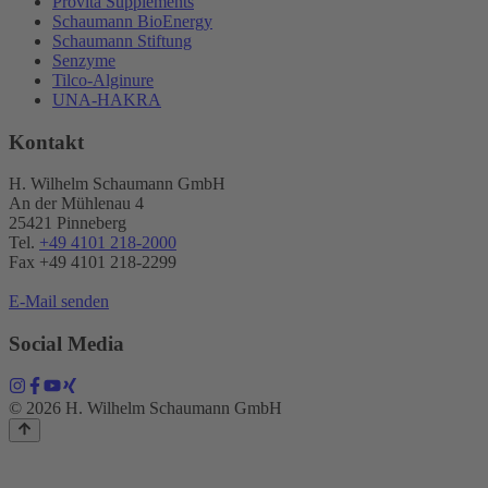
Provita Supplements
Schaumann BioEnergy
Schaumann Stiftung
Senzyme
Tilco-Alginure
UNA-HAKRA
Kontakt
H. Wilhelm Schaumann GmbH
An der Mühlenau 4
25421 Pinneberg
Tel.
+49 4101 218-2000
Fax +49 4101 218​-2299
E-Mail senden
Social Media
© 2026 H. Wilhelm Schaumann GmbH