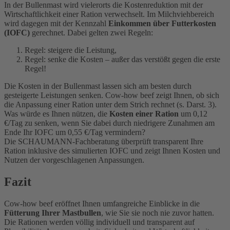
In der Bullenmast wird vielerorts die Kostenreduktion mit der
Wirtschaftlichkeit einer Ration verwechselt. Im Milchviehbereich
wird dagegen mit der Kennzahl
Einkommen über Futterkosten
(IOFC)
gerechnet. Dabei gelten zwei Regeln:
Regel: steigere die Leistung,
Regel: senke die Kosten – außer das verstößt gegen die erste
Regel!
Die Kosten in der Bullenmast lassen sich am besten durch
gesteigerte Leistungen senken. Cow-how beef zeigt Ihnen, ob sich
die Anpassung einer Ration unter dem Strich rechnet (s. Darst. 3).
Was würde es Ihnen nützen, die
Kosten einer Ration
um 0,12
€/Tag zu senken, wenn Sie dabei durch niedrigere Zunahmen am
Ende Ihr IOFC um 0,55 €/Tag vermindern?
Die SCHAUMANN-Fachberatung überprüft transparent Ihre
Ration inklusive des simulierten IOFC und zeigt Ihnen Kosten und
Nutzen der vorgeschlagenen Anpassungen.
Fazit
Cow-how beef eröffnet Ihnen umfangreiche Einblicke in die
Fütterung Ihrer Mastbullen
, wie Sie sie noch nie zuvor hatten.
Die Rationen werden völlig individuell und transparent auf