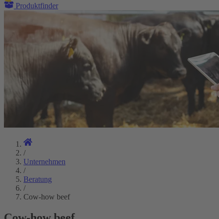
Produktfinder
/
Unternehmen
/
Beratung
/
Cow-how beef
Cow-how beef