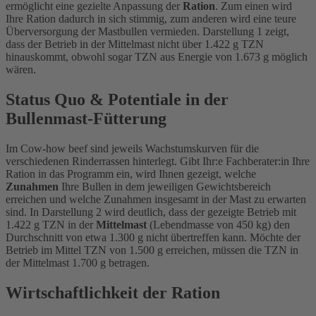
ermöglicht eine gezielte Anpassung der
Ration
. Zum einen wird
Ihre Ration dadurch in sich stimmig, zum anderen wird eine teure
Überversorgung der Mastbullen vermieden. Darstellung 1 zeigt,
dass der Betrieb in der Mittelmast nicht über 1.422 g TZN
hinauskommt, obwohl sogar TZN aus Energie von 1.673 g möglich
wären.
Status Quo & Potentiale in der
Bullenmast-Fütterung
Im Cow-how beef sind jeweils Wachstumskurven für die
verschiedenen Rinderrassen hinterlegt. Gibt Ihr:e Fachberater:in Ihre
Ration in das Programm ein, wird Ihnen gezeigt, welche
Zunahmen
Ihre Bullen in dem jeweiligen Gewichtsbereich
erreichen und welche Zunahmen insgesamt in der Mast zu erwarten
sind. In Darstellung 2 wird deutlich, dass der gezeigte Betrieb mit
1.422 g TZN in der
Mittelmast
(Lebendmasse von 450 kg) den
Durchschnitt von etwa 1.300 g nicht übertreffen kann. Möchte der
Betrieb im Mittel TZN von 1.500 g erreichen, müssen die TZN in
der Mittelmast 1.700 g betragen.
Wirtschaftlichkeit der Ration