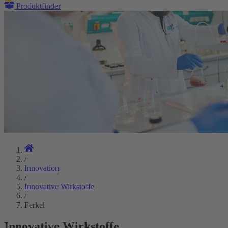
Produktfinder
/
Innovation
/
Innovative Wirkstoffe
/
Ferkel
Innovative Wirkstoffe