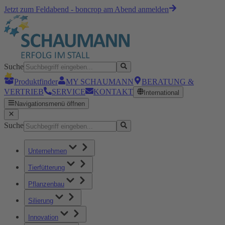
Jetzt zum Feldabend - boncrop am Abend anmelden
Suche
Produktfinder
MY SCHAUMANN
BERATUNG &
VERTRIEB
SERVICE
KONTAKT
International
Navigationsmenü öffnen
Suche
Unternehmen
Tierfütterung
Pflanzenbau
Silierung
Innovation