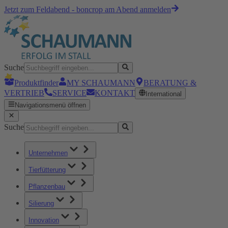
Jetzt zum Feldabend - boncrop am Abend anmelden
Suche
Produktfinder
MY SCHAUMANN
BERATUNG &
VERTRIEB
SERVICE
KONTAKT
International
Navigationsmenü öffnen
Suche
Unternehmen
Tierfütterung
Pflanzenbau
Silierung
Innovation