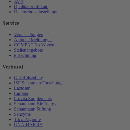
AVB
Qualitätszertifikate
Datenschutzeinstellungen
Service
Veranstaltungen
Aktuelle Meldungen
COMPACTes Wissen
Stellenangebote
e-Rechnung
Verbund
Gut Hülsenberg
ISF Schauman Forschung
Lactosan
Ligrana
Provita Supplements
Schaumann BioEnergy
Schaumann Stiftung
Senzyme
Tilco-Alginure
UNA-HAKRA