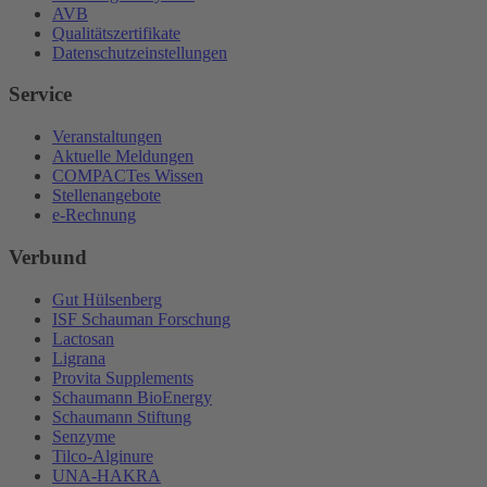
AVB
Qualitätszertifikate
Datenschutzeinstellungen
Service
Veranstaltungen
Aktuelle Meldungen
COMPACTes Wissen
Stellenangebote
e-Rechnung
Verbund
Gut Hülsenberg
ISF Schauman Forschung
Lactosan
Ligrana
Provita Supplements
Schaumann BioEnergy
Schaumann Stiftung
Senzyme
Tilco-Alginure
UNA-HAKRA