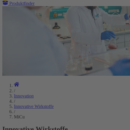
Produktfinder
/
Innovation
/
Innovative Wirkstoffe
/
MiCu
Innovative Wirkstoffe