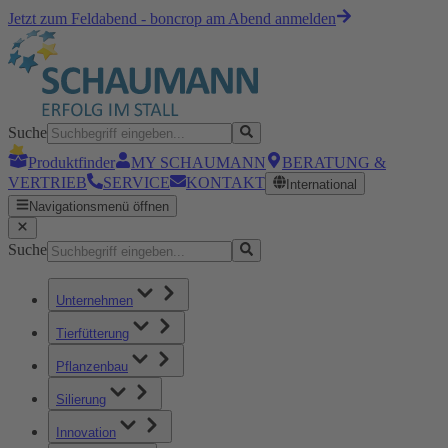
Jetzt zum Feldabend - boncrop am Abend anmelden
Suche
Produktfinder
MY SCHAUMANN
BERATUNG &
VERTRIEB
SERVICE
KONTAKT
International
Navigationsmenü öffnen
Suche
Unternehmen
Tierfütterung
Pflanzenbau
Silierung
Innovation