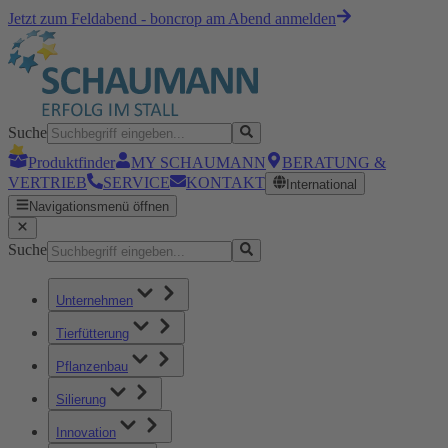
Jetzt zum Feldabend - boncrop am Abend anmelden
Suche
Produktfinder
MY SCHAUMANN
BERATUNG &
VERTRIEB
SERVICE
KONTAKT
International
Navigationsmenü öffnen
Suche
Unternehmen
Tierfütterung
Pflanzenbau
Silierung
Innovation