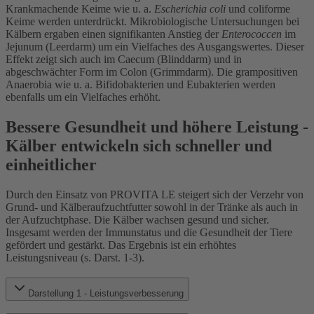
Krankmachende Keime wie u. a.
Escherichia coli
und coliforme
Keime werden unterdrückt. Mikrobiologische Untersuchungen bei
Kälbern ergaben einen signifikanten Anstieg der
Enterococcen
im
Jejunum (Leerdarm) um ein Vielfaches des Ausgangswertes. Dieser
Effekt zeigt sich auch im Caecum (Blinddarm) und in
abgeschwächter Form im Colon (Grimmdarm). Die grampositiven
Anaerobia wie u. a. Bifidobakterien und Eubakterien werden
ebenfalls um ein Vielfaches erhöht.
Bessere Gesundheit und höhere Leistung -
Kälber entwickeln sich schneller und
einheitlicher
Durch den Einsatz von PROVITA LE steigert sich der Verzehr von
Grund- und Kälberaufzuchtfutter sowohl in der Tränke als auch in
der Aufzuchtphase. Die Kälber wachsen gesund und sicher.
Insgesamt werden der Immunstatus und die Gesundheit der Tiere
gefördert und gestärkt. Das Ergebnis ist ein erhöhtes
Leistungsniveau (s. Darst. 1-3).
Darstellung 1 - Leistungsverbesserung