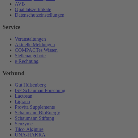
AVB
Qualitätszertifikate
Datenschutzeinstellungen
Service
Veranstaltungen
Aktuelle Meldungen
COMPACTes Wissen
Stellenangebote
e-Rechnung
Verbund
Gut Hülsenberg
ISF Schauman Forschung
Lactosan
Ligrana
Provita Supplements
Schaumann BioEnergy
Schaumann Stiftung
Senzyme
Tilco-Alginure
UNA-HAKRA