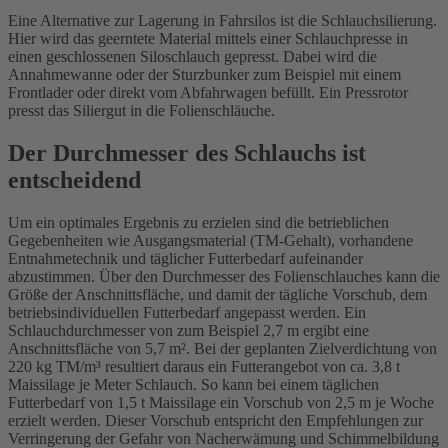
Eine Alternative zur Lagerung in Fahrsilos ist die Schlauchsilierung.
Hier wird das geerntete Material mittels einer Schlauchpresse in
einen geschlossenen Siloschlauch gepresst. Dabei wird die
Annahmewanne oder der Sturzbunker zum Beispiel mit einem
Frontlader oder direkt vom Abfahrwagen befüllt. Ein Pressrotor
presst das Siliergut in die Folienschläuche.
Der Durchmesser des Schlauchs ist
entscheidend
Um ein optimales Ergebnis zu erzielen sind die betrieblichen
Gegebenheiten wie Ausgangsmaterial (TM-Gehalt), vorhandene
Entnahmetechnik und täglicher Futterbedarf aufeinander
abzustimmen. Über den Durchmesser des Folienschlauches kann die
Größe der Anschnittsfläche, und damit der tägliche Vorschub, dem
betriebsindividuellen Futterbedarf angepasst werden. Ein
Schlauchdurchmesser von zum Beispiel 2,7 m ergibt eine
Anschnittsfläche von 5,7 m². Bei der geplanten Zielverdichtung von
220 kg TM/m³ resultiert daraus ein Futterangebot von ca. 3,8 t
Maissilage je Meter Schlauch. So kann bei einem täglichen
Futterbedarf von 1,5 t Maissilage ein Vorschub von 2,5 m je Woche
erzielt werden. Dieser Vorschub entspricht den Empfehlungen zur
Verringerung der Gefahr von Nacherwämung und Schimmelbildung