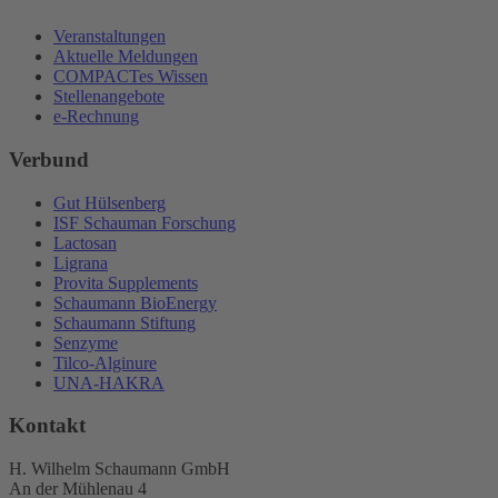
Veranstaltungen
Aktuelle Meldungen
COMPACTes Wissen
Stellenangebote
e-Rechnung
Verbund
Gut Hülsenberg
ISF Schauman Forschung
Lactosan
Ligrana
Provita Supplements
Schaumann BioEnergy
Schaumann Stiftung
Senzyme
Tilco-Alginure
UNA-HAKRA
Kontakt
H. Wilhelm Schaumann GmbH
An der Mühlenau 4