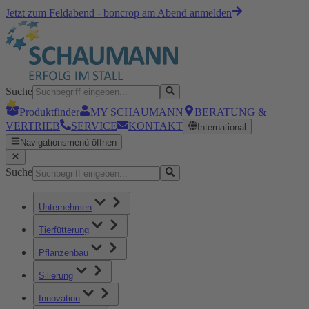
Jetzt zum Feldabend - boncrop am Abend anmelden
Suche
Produktfinder
MY SCHAUMANN
BERATUNG &
VERTRIEB
SERVICE
KONTAKT
International
Navigationsmenü öffnen
Suche
Unternehmen
Tierfütterung
Pflanzenbau
Silierung
Innovation