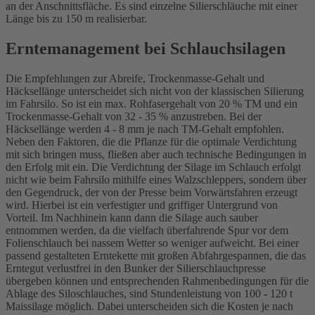
an der Anschnittsfläche. Es sind einzelne Silierschläuche mit einer
Länge bis zu 150 m realisierbar.
Erntemanagement bei Schlauchsilagen
Die Empfehlungen zur Abreife, Trockenmasse-Gehalt und
Häcksellänge unterscheidet sich nicht von der klassischen Silierung
im Fahrsilo. So ist ein max. Rohfasergehalt von 20 % TM und ein
Trockenmasse-Gehalt von 32 - 35 % anzustreben. Bei der
Häcksellänge werden 4 - 8 mm je nach TM-Gehalt empfohlen.
Neben den Faktoren, die die Pflanze für die optimale Verdichtung
mit sich bringen muss, fließen aber auch technische Bedingungen in
den Erfolg mit ein. Die Verdichtung der Silage im Schlauch erfolgt
nicht wie beim Fahrsilo mithilfe eines Walzschleppers, sondern über
den Gegendruck, der von der Presse beim Vorwärtsfahren erzeugt
wird. Hierbei ist ein verfestigter und griffiger Untergrund von
Vorteil. Im Nachhinein kann dann die Silage auch sauber
entnommen werden, da die vielfach überfahrende Spur vor dem
Folienschlauch bei nassem Wetter so weniger aufweicht. Bei einer
passend gestalteten Erntekette mit großen Abfahrgespannen, die das
Erntegut verlustfrei in den Bunker der Silierschlauchpresse
übergeben können und entsprechenden Rahmenbedingungen für die
Ablage des Siloschlauches, sind Stundenleistung von 100 - 120 t
Maissilage möglich. Dabei unterscheiden sich die Kosten je nach