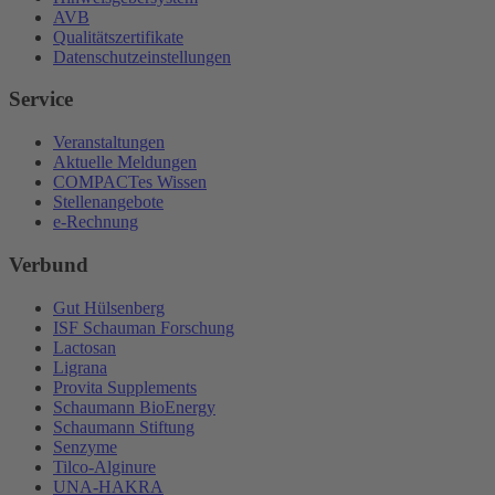
AVB
Qualitätszertifikate
Datenschutzeinstellungen
Service
Veranstaltungen
Aktuelle Meldungen
COMPACTes Wissen
Stellenangebote
e-Rechnung
Verbund
Gut Hülsenberg
ISF Schauman Forschung
Lactosan
Ligrana
Provita Supplements
Schaumann BioEnergy
Schaumann Stiftung
Senzyme
Tilco-Alginure
UNA-HAKRA