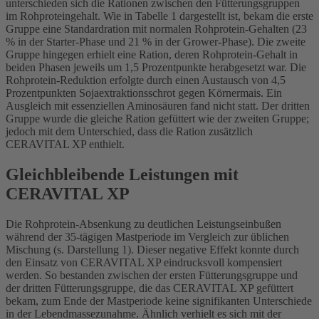
unterschieden sich die Rationen zwischen den Fütterungsgruppen
im Rohproteingehalt. Wie in Tabelle 1 dargestellt ist, bekam die erste
Gruppe eine Standardration mit normalen Rohprotein-Gehalten (23
% in der Starter-Phase und 21 % in der Grower-Phase). Die zweite
Gruppe hingegen erhielt eine Ration, deren Rohprotein-Gehalt in
beiden Phasen jeweils um 1,5 Prozentpunkte herabgesetzt war. Die
Rohprotein-Reduktion erfolgte durch einen Austausch von 4,5
Prozentpunkten Sojaextraktionsschrot gegen Körnermais. Ein
Ausgleich mit essenziellen Aminosäuren fand nicht statt. Der dritten
Gruppe wurde die gleiche Ration gefüttert wie der zweiten Gruppe;
jedoch mit dem Unterschied, dass die Ration zusätzlich
CERAVITAL XP enthielt.
Gleichbleibende Leistungen mit
CERAVITAL XP
Die Rohprotein-Absenkung zu deutlichen Leistungseinbußen
während der 35-tägigen Mastperiode im Vergleich zur üblichen
Mischung (s. Darstellung 1). Dieser negative Effekt konnte durch
den Einsatz von CERAVITAL XP eindrucksvoll kompensiert
werden. So bestanden zwischen der ersten Fütterungsgruppe und
der dritten Fütterungsgruppe, die das CERAVITAL XP gefüttert
bekam, zum Ende der Mastperiode keine signifikanten Unterschiede
in der Lebendmassezunahme. Ähnlich verhielt es sich mit der