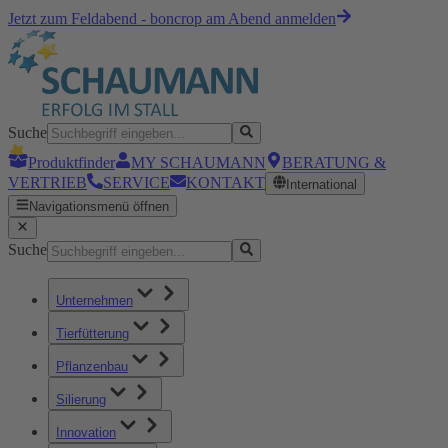
Jetzt zum Feldabend - boncrop am Abend anmelden
Suche
Produktfinder
MY SCHAUMANN
BERATUNG &
VERTRIEB
SERVICE
KONTAKT
International
Navigationsmenü öffnen
Suche
Unternehmen
Tierfütterung
Pflanzenbau
Silierung
Innovation