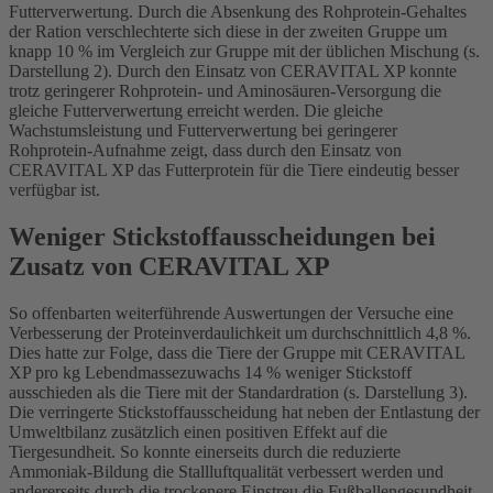
Futterverwertung. Durch die Absenkung des Rohprotein-Gehaltes
der Ration verschlechterte sich diese in der zweiten Gruppe um
knapp 10 % im Vergleich zur Gruppe mit der üblichen Mischung (s.
Darstellung 2). Durch den Einsatz von CERAVITAL XP konnte
trotz geringerer Rohprotein- und Aminosäuren-Versorgung die
gleiche Futterverwertung erreicht werden. Die gleiche
Wachstumsleistung und Futterverwertung bei geringerer
Rohprotein-Aufnahme zeigt, dass durch den Einsatz von
CERAVITAL XP das Futterprotein für die Tiere eindeutig besser
verfügbar ist.
Weniger Stickstoffausscheidungen bei
Zusatz von CERAVITAL XP
So offenbarten weiterführende Auswertungen der Versuche eine
Verbesserung der Proteinverdaulichkeit um durchschnittlich 4,8 %.
Dies hatte zur Folge, dass die Tiere der Gruppe mit CERAVITAL
XP pro kg Lebendmassezuwachs 14 % weniger Stickstoff
ausschieden als die Tiere mit der Standardration (s. Darstellung 3).
Die verringerte Stickstoffausscheidung hat neben der Entlastung der
Umweltbilanz zusätzlich einen positiven Effekt auf die
Tiergesundheit. So konnte einerseits durch die reduzierte
Ammoniak-Bildung die Stallluftqualität verbessert werden und
andererseits durch die trockenere Einstreu die Fußballengesundheit