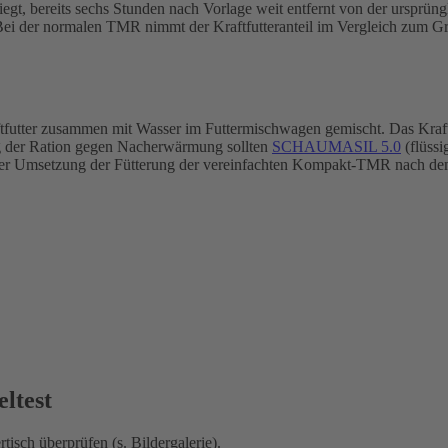
h liegt, bereits sechs Stunden nach Vorlage weit entfernt von der urspr
 Bei der normalen TMR nimmt der Kraftfutteranteil im Vergleich zum Gr
 zusammen mit Wasser im Futtermischwagen gemischt. Das Kraftfutte
ung der Ration gegen Nacherwärmung sollten
SCHAUMASIL 5.0
(flüssi
ach der Umsetzung der Fütterung der vereinfachten Kompakt-TMR nac
ltest
isch überprüfen (s. Bildergalerie).