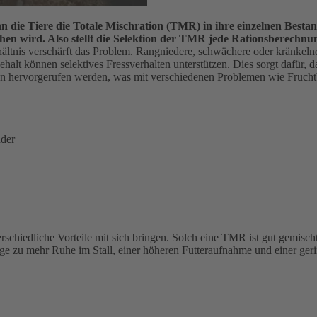
nn die Tiere die Totale Mischration (TMR) in ihre einzelnen Besta
hen wird. Also stellt die Selektion der TMR jede Rationsberechnu
Verhältnis verschärft das Problem. Rangniedere, schwächere oder kränk
lt können selektives Fressverhalten unterstützen. Dies sorgt dafür,
hervorgerufen werden, was mit verschiedenen Problemen wie Fruchtb
nder
iedliche Vorteile mit sich bringen. Solch eine TMR ist gut gemischt, 
age zu mehr Ruhe im Stall, einer höheren Futteraufnahme und einer geri