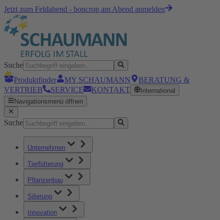
Jetzt zum Feldabend - boncrop am Abend anmelden
Suche
Produktfinder
MY SCHAUMANN
BERATUNG &
VERTRIEB
SERVICE
KONTAKT
International
Navigationsmenü öffnen
Suche
Unternehmen
Tierfütterung
Pflanzenbau
Silierung
Innovation