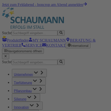
Jetzt zum Feldabend - boncrop am Abend anmelden
Suche
Produktfinder
MY SCHAUMANN
BERATUNG &
VERTRIEB
SERVICE
KONTAKT
International
Navigationsmenü öffnen
Suche
Unternehmen
Tierfütterung
Pflanzenbau
Silierung
Innovation