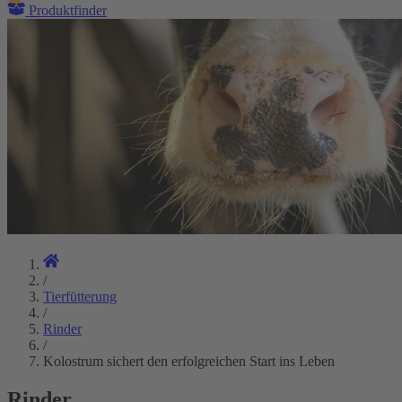
Produktfinder
/
Tierfütterung
/
Rinder
/
Kolostrum sichert den erfolgreichen Start ins Leben
Rinder