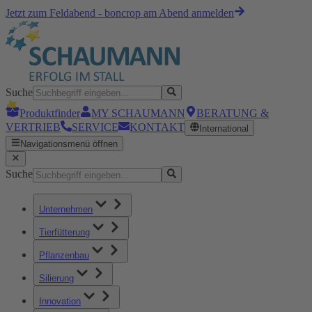
Jetzt zum Feldabend - boncrop am Abend anmelden
Suche
Produktfinder
MY SCHAUMANN
BERATUNG &
VERTRIEB
SERVICE
KONTAKT
International
Navigationsmenü öffnen
Suche
Unternehmen
Tierfütterung
Pflanzenbau
Silierung
Innovation