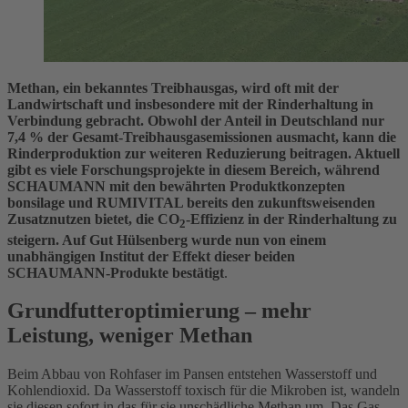
Methan, ein bekanntes Treibhausgas, wird oft mit der
Landwirtschaft und insbesondere mit der Rinderhaltung in
Verbindung gebracht. Obwohl der Anteil in Deutschland nur
7,4 % der Gesamt-Treibhausgasemissionen ausmacht, kann die
Rinderproduktion zur weiteren Reduzierung beitragen. Aktuell
gibt es viele Forschungsprojekte in diesem Bereich, während
SCHAUMANN mit den bewährten Produktkonzepten
bonsilage und RUMIVITAL bereits den zukunftsweisenden
Zusatznutzen bietet, die CO
-Effizienz in der Rinderhaltung zu
2
steigern. Auf Gut Hülsenberg wurde nun von einem
unabhängigen Institut der Effekt dieser beiden
SCHAUMANN-Produkte bestätigt
.
Grundfutteroptimierung – mehr
Leistung, weniger Methan
Beim Abbau von Rohfaser im Pansen entstehen Wasserstoff und
Kohlendioxid. Da Wasserstoff toxisch für die Mikroben ist, wandeln
sie diesen sofort in das für sie unschädliche Methan um. Das Gas