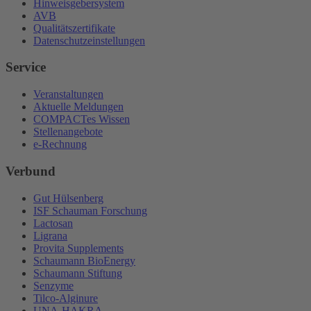
Hinweisgebersystem
AVB
Qualitätszertifikate
Datenschutzeinstellungen
Service
Veranstaltungen
Aktuelle Meldungen
COMPACTes Wissen
Stellenangebote
e-Rechnung
Verbund
Gut Hülsenberg
ISF Schauman Forschung
Lactosan
Ligrana
Provita Supplements
Schaumann BioEnergy
Schaumann Stiftung
Senzyme
Tilco-Alginure
UNA-HAKRA