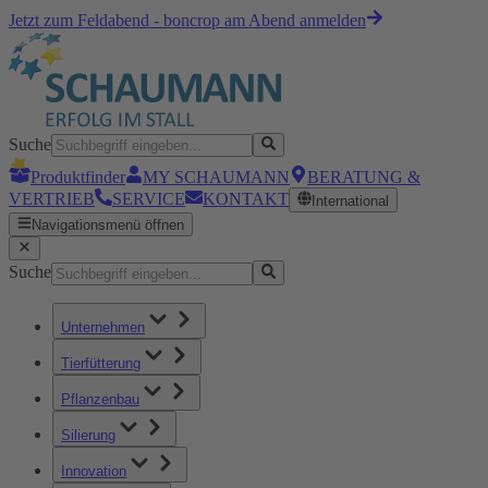
Jetzt zum Feldabend - boncrop am Abend anmelden
Suche
Produktfinder
MY SCHAUMANN
BERATUNG &
VERTRIEB
SERVICE
KONTAKT
International
Navigationsmenü öffnen
Suche
Unternehmen
Tierfütterung
Pflanzenbau
Silierung
Innovation