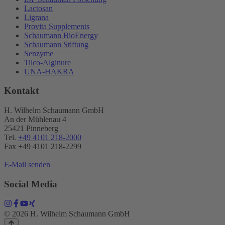
Lactosan
Ligrana
Provita Supplements
Schaumann BioEnergy
Schaumann Stiftung
Senzyme
Tilco-Alginure
UNA-HAKRA
Kontakt
H. Wilhelm Schaumann GmbH
An der Mühlenau 4
25421 Pinneberg
Tel.
+49 4101 218-2000
Fax +49 4101 218​-2299
E-Mail senden
Social Media
© 2026 H. Wilhelm Schaumann GmbH