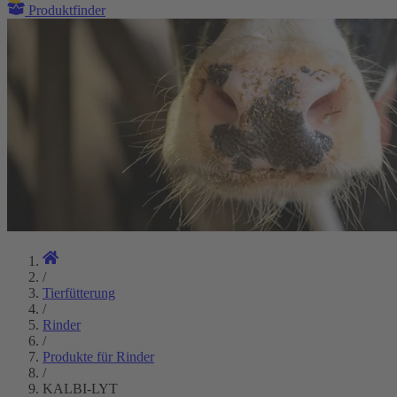
Produktfinder
/
Tierfütterung
/
Rinder
/
Produkte für Rinder
/
KALBI-LYT