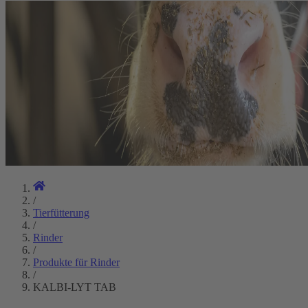
/
Tierfütterung
/
Rinder
/
Produkte für Rinder
/
KALBI-LYT TAB