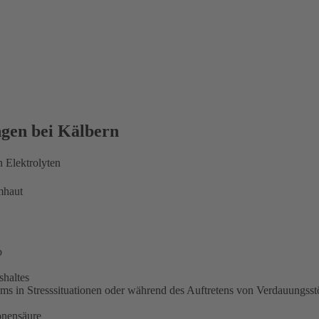
ngen bei Kälbern
 Elektrolyten
mhaut
b
shaltes
s in Stresssituationen oder während des Auftretens von Verdauungss
onensäure