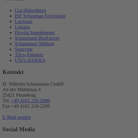
Gut Hülsenberg
ISF Schauman Forschung
Lactosan
Ligrana
Provita Supplements
Schaumann BioEnergy
Schaumann Stiftung
Senzyme
Tilco-Alginure
UNA-HAKRA
Kontakt
H. Wilhelm Schaumann GmbH
An der Mühlenau 4
25421 Pinneberg
Tel.
+49 4101 218-2000
Fax +49 4101 218​-2299
E-Mail senden
Social Media