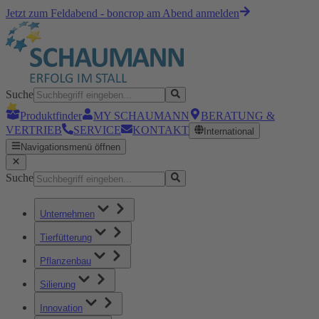
Jetzt zum Feldabend - boncrop am Abend anmelden
Suche
Produktfinder
MY SCHAUMANN
BERATUNG &
VERTRIEB
SERVICE
KONTAKT
International
Navigationsmenü öffnen
Suche
Unternehmen
Tierfütterung
Pflanzenbau
Silierung
Innovation