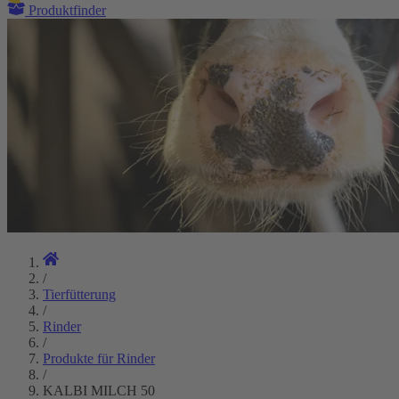
Produktfinder
/
Tierfütterung
/
Rinder
/
Produkte für Rinder
/
KALBI MILCH 50